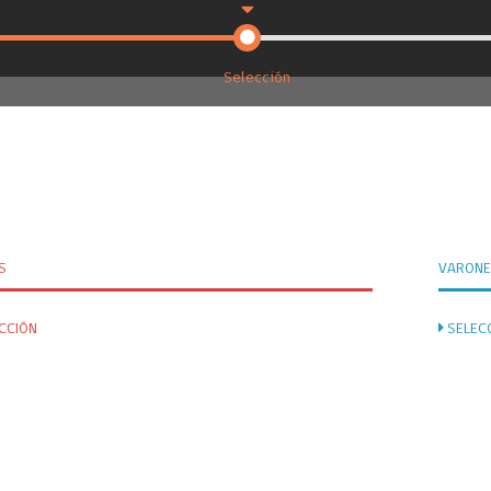
Selección
S
VARON
CCIÓN
SELEC