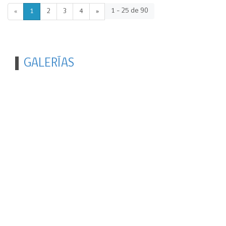
1 - 25 de 90
«
1
2
3
4
»
GALERÍAS