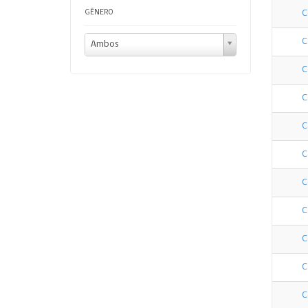
GÉNERO
C
C
Ambos
C
C
C
C
C
C
C
C
C