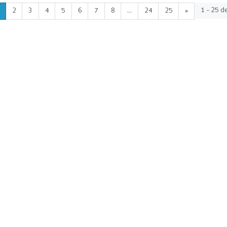
1 - 25 d
2
3
4
5
6
7
8
...
24
25
»
as
Enlaces de interés
Ayu
e Mueve
Gobierno de Chile
Co
ompite
Proyectos Deportivos
SIG