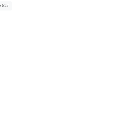
e 612
da
ntacto
I