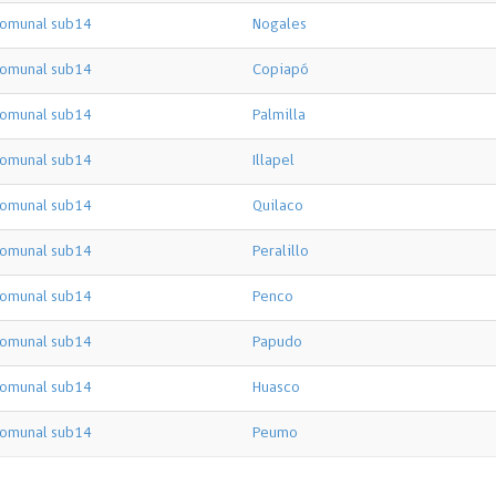
omunal sub14
Nogales
omunal sub14
Copiapó
omunal sub14
Palmilla
omunal sub14
Illapel
omunal sub14
Quilaco
omunal sub14
Peralillo
omunal sub14
Penco
omunal sub14
Papudo
omunal sub14
Huasco
omunal sub14
Peumo