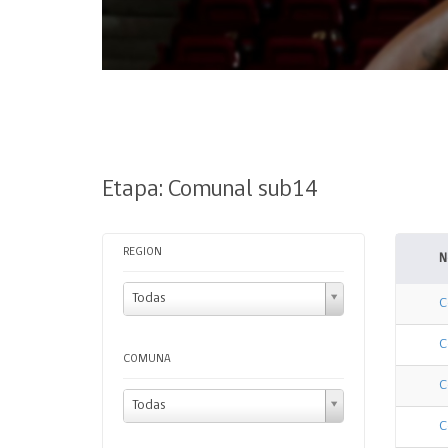
Etapa: Comunal sub14
REGION
N
Todas
C
C
COMUNA
C
Todas
C