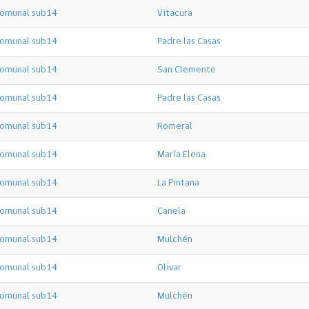
omunal sub14
Vitacura
omunal sub14
Padre las Casas
omunal sub14
San Clemente
omunal sub14
Padre las Casas
omunal sub14
Romeral
omunal sub14
María Elena
omunal sub14
La Pintana
omunal sub14
Canela
omunal sub14
Mulchén
omunal sub14
Olivar
omunal sub14
Mulchén