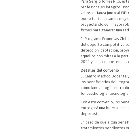
Para Sergio Torres Nilo, es
profesionales íntegros, si
valiosa alianza junto al IN
por lo tanto, estamos muy c
proyectando con mayor robu
firmes para generar una red
El Programa Promesas Chile 
del deporte competitivo par
detección, captación, proye
aquellos con miras a la pa
2023 y a las competencias 
Detalles del convenio
El Centro Médico Docente y
los beneficiarios del Prog
como kinesiología, nutrició
fonoaudiología, tecnología 
Con este convenio, los bene
entregará una boleta, la cu
deportista.
En caso de que algún benef
tratamientos pendientes en 