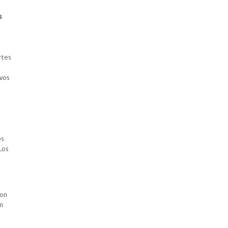
s
rtes
evos
os
Los
o
con
n