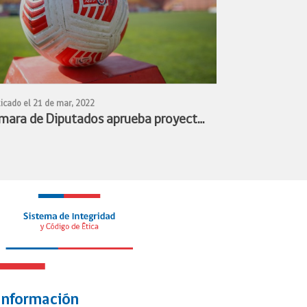
icado el 21 de mar, 2022
mara de Diputados aprueba proyecto
 profesionalización del fútbol
menino y queda listo para convertirse
ley