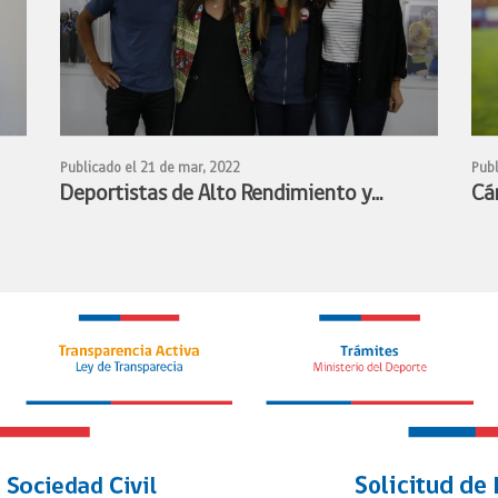
Publicado el 21 de mar, 2022
Publ
Deportistas de Alto Rendimiento y
Cá
Ministra Benado acuerdan conformar
de
mesa de trabajo para avanzar en la
fe
s
profesionalización de los deportistas de
en 
alto rendimiento