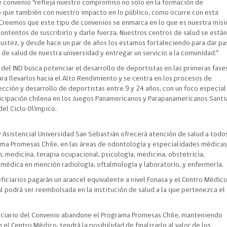
te convenio “refleja nuestro compromiso no solo en la formación de
no que también con nuestro impacto en lo público, como ocurre con esta
D. Creemos que este tipo de convenios se enmarca en lo que es nuestra misi
ontentos de suscribirlo y darle fuerza. Nuestros centros de salud se está
stez, y desde hace un par de años los estamos fortaleciendo para dar pa
 de salud de nuestra universidad y entregar un servicio a la comunidad.”
del IND busca potenciar el desarrollo de deportistas en las primeras fase
a llevarlos hacia el Alto Rendimiento y se centra en los procesos de
cción y desarrollo de deportistas entre 9 y 24 años, con un foco especial
rticipación chilena en los Juegos Panamericanos y Parapanamericanos Sant
del Ciclo Olímpico.
 Asistencial Universidad San Sebastián ofrecerá atención de salud a todo
rama Promesas Chile, en las áreas de odontología y especialidades médica
n, medicina, terapia ocupacional, psicología, medicina, obstetricia,
médica en mención radiología, oftalmología y laboratorio, y enfermería.
ficiarios pagarán un arancel equivalente a nivel Fonasa y el Centro Médic
al podrá ser reembolsada en la institución de salud a la que pertenezca el
iciario del Convenio abandone el Programa Promesas Chile, manteniendo
el Centro Médico, tendrá la posibilidad de finalizarlo al valor de los