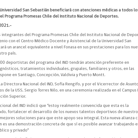
 Universidad San Sebastián beneficiará con atenciones médicas a todos lo
el Programa Promesas Chile del Instituto Nacional de Deportes.
2021.-
s integrantes del Programa Promesas Chile del Instituto Nacional de Depo
venio con el Centro Médico Docente y Asistencial de la Universidad San
cará un arancel equivalente a nivel Fonasa en sus prestaciones para los nu
stro país.
.600 deportistas del programa del IND tendrán atención preferente en
gnósticos, tratamientos individuales, grupales, familiares y otros, en las
spone en Santiago, Concepción, Valdivia y Puerto Montt.
la Directora Nacional del IND, Sofía Rengifo, y por el Vicerrector de Asunt
s de la USS, Sergio Torres Nilo, en una ceremonia realizada en el Campus 
ación Superior.
acional del IND indicó que “estoy realmente convencida que esta es la
lado, fortalecer el desarrollo de los nuevos talentos deportivos de nuestr
as mejores soluciones para que este apoyo sea integral. Esta nueva alianza 
án es una demostración concreta de que sí es posible avanzar trabajando e
blico y privado”