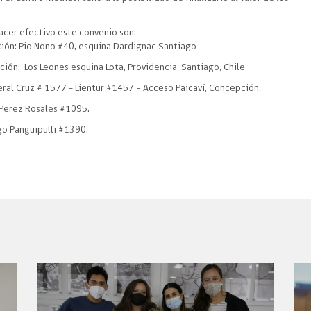
acer efectivo este convenio son:
ción: Pio Nono #40, esquina Dardignac Santiago
ción: Los Leones esquina Lota, Providencia, Santiago, Chile
ral Cruz # 1577 - Lientur #1457 – Acceso Paicaví, Concepción.
 Perez Rosales #1095.
go Panguipulli #1390.