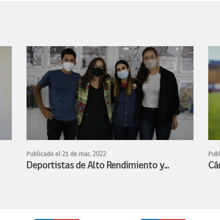
Publicado el 21 de mar, 2022
Publ
Deportistas de Alto Rendimiento y
Cá
Ministra Benado acuerdan conformar
de
mesa de trabajo para avanzar en la
fe
s
profesionalización de los deportistas de
en 