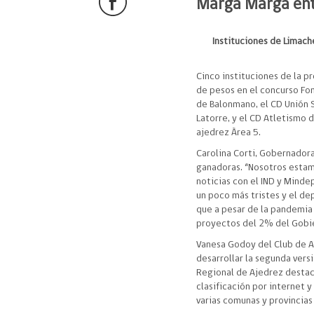
Marga Marga ent
Instituciones de Limach
Cinco instituciones de la p
de pesos en el concurso Fo
de Balonmano, el CD Unión S
Latorre, y el CD Atletismo 
ajedrez Àrea 5.
Carolina Corti, Gobernador
ganadoras. “Nosotros esta
noticias con el IND y Minde
un poco más tristes y el de
que a pesar de la pandemia 
proyectos del 2% del Gobie
Vanesa Godoy del Club de A
desarrollar la segunda vers
Regional de Ajedrez destacó
clasificación por internet 
varias comunas y provincias 