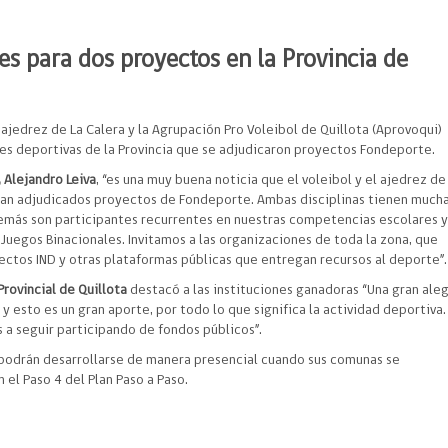
s para dos proyectos en la Provincia de
 ajedrez de La Calera y la Agrupación Pro Voleibol de Quillota (Aprovoqui)
nes deportivas de la Provincia que se adjudicaron proyectos Fondeporte.
 Alejandro Leiva
, “es una muy buena noticia que el voleibol y el ajedrez de
ayan adjudicados proyectos de Fondeporte. Ambas disciplinas tienen much
demás son participantes recurrentes en nuestras competencias escolares 
 Juegos Binacionales. Invitamos a las organizaciones de toda la zona, que
ectos IND y otras plataformas públicas que entregan recursos al deporte”.
Provincial de Quillota
destacó a las instituciones ganadoras “Una gran aleg
y esto es un gran aporte, por todo lo que significa la actividad deportiva.
s a seguir participando de fondos públicos”.
podrán desarrollarse de manera presencial cuando sus comunas se
el Paso 4 del Plan Paso a Paso.