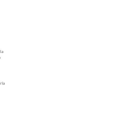
 la
a
y
ría