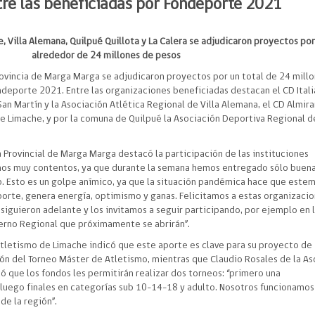
re las beneficiadas por Fondeporte 2021
e, Villa Alemana, Quilpué Quillota y La Calera se adjudicaron proyectos por
alrededor de 24 millones de pesos
rovincia de Marga Marga se adjudicaron proyectos por un total de 24 mill
ndeporte 2021. Entre las organizaciones beneficiadas destacan el CD Ital
an Martín y la Asociación Atlética Regional de Villa Alemana, el CD Almir
de Limache, y por la comuna de Quilpué la Asociación Deportiva Regional d
a Provincial de Marga Marga
destacó la participación de las instituciones
mos muy contentos, ya que durante la semana hemos entregado sólo buen
p. Esto es un golpe anímico, ya que la situación pandémica hace que este
porte, genera energía, optimismo y ganas. Felicitamos a estas organizaci
siguieron adelante y los invitamos a seguir participando, por ejemplo en 
rno Regional que próximamente se abrirán”.
tletismo de Limache indicó que este aporte es clave para su proyecto de
ión del Torneo Máster de Atletismo, mientras que Claudio Rosales de la As
 que los fondos les permitirán realizar dos torneos: “primero una
y luego finales en categorías sub 10-14-18 y adulto. Nosotros funcionamos
de la región”.