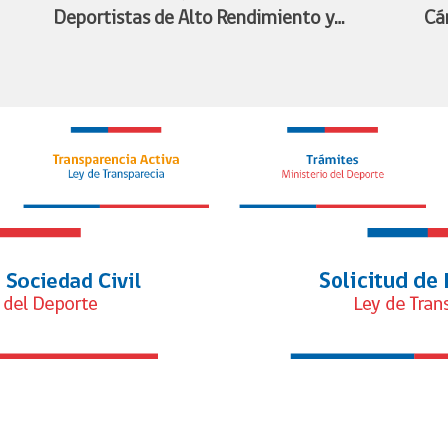
Deportistas de Alto Rendimiento y
Cá
Ministra Benado acuerdan conformar
de
mesa de trabajo para avanzar en la
fe
s
profesionalización de los deportistas de
en 
alto rendimiento