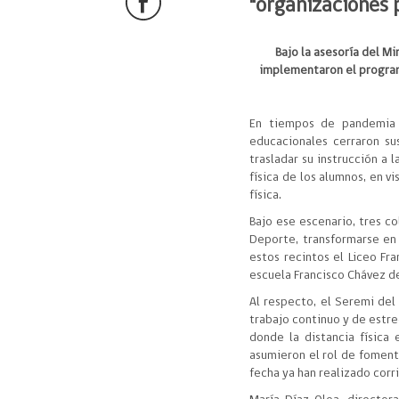
"organizaciones 
Bajo la asesoría del M
implementaron el program
En tiempos de pandemia y
educacionales cerraron sus
trasladar su instrucción a 
física de los alumnos, en v
física.
Bajo ese escenario, tres co
Deporte, transformarse en 
estos recintos el Liceo Fr
escuela Francisco Chávez d
Al respecto, el Seremi del
trabajo continuo y de estre
donde la distancia física 
asumieron el rol de fomenta
fecha ya han realizado corr