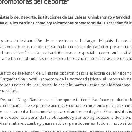
promotoras del deporte"
inisterio del Deporte, instituciones de Las Cabras, Chimbarongo y Navidad
a que los certifica como organizaciones promotoras de la actividad físic
 tras la instauración de cuarentenas a lo largo del país, los reci
 puertas e interrumpieron su malla curricular de carácter presencial 
la forma telemática, lo que también tuvo un especial impacto en la activ
ista de las complejidades que implica la relización de una clase de educa
legios de la Región de O'Higgins optaron, bajo la asesoría del Ministerio
“Organización Social Promotora de la Actividad Física y el Deporte"; si
ancisco Encinas de Las Cabras; la escuela Santa Eugenia de Chimbarongo 
e Navidad.
 Deporte, Diego Ramírez, sostiene que esta iniciativa, “nace producto d
cha relación, que se percibe aún más valorado en momento de crisis sanita
es un elemento fundamental para evitar los contagios. Estas instituci
r el deporte a pesar de los obstáculos y por eso agradezco la decisión. 
idas familiares, zumba y pausas activas para docentes, todo en modo virtua