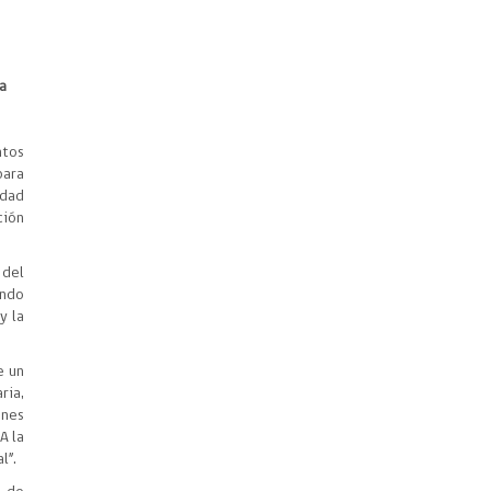
a
ntos
para
idad
ción
 del
endo
y la
e un
ria,
ones
A la
l”.