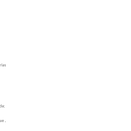
rías
da;
ue ,