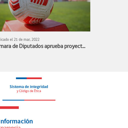
icado el 21 de mar, 2022
mara de Diputados aprueba proyecto
 profesionalización del fútbol
menino y queda listo para convertirse
ley