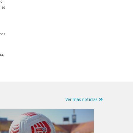
o.
 el
ros
ha,
Ver más noticias