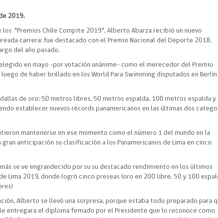
de 2019.
e los "Premios Chile Compite 2019", Alberto Abarza recibió un nuevo
ureada carrera: fue destacado con el Premio Nacional del Deporte 2018,
largo del año pasado.
 elegido en mayo -por votación unánime- como el merecedor del Premio
 luego de haber brillado en los World Para Swimming disputados en Berlín
edallas de oro: 50 metros libres, 50 metros espalda, 100 metros espalda y
iendo establecer nuevos récords panamericanos en las últimas dos catego
itieron mantenerse en ese momento como el número 1 del mundo en la
 gran anticipación su clasificación a los Panamericanos de Lima en cinco
ás se ve engrandecido por su su destacado rendimiento en los últimos
e Lima 2019, donde logró cinco preseas (oro en 200 libre, 50 y 100 espal
bres)
ción, Alberto se llevó una sorpresa, porque estaba todo preparado para q
a le entregara el diploma firmado por el Presidente que lo reconoce como