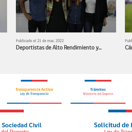
Publicado el 21 de mar, 2022
Publ
Deportistas de Alto Rendimiento y
Cá
Ministra Benado acuerdan conformar
de
mesa de trabajo para avanzar en la
fe
s
profesionalización de los deportistas de
en 
alto rendimiento