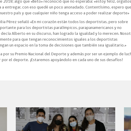
e 2018; algo que «Beto» reconoció que no esperaba: «estoy feliz, orgullos
a a entregar, con eso quedé un poco anonadado. Contentísimo, espero que
nuestro país y que cualquier niño tenga acceso a poder realizar deporte»
ecilia Pérez señaló «En mi corazón están todos los deportistas, pero sobre
portante para los deportistas paralímpicos, parapanamericanos y no
 decía Alberto en su discurso, han logrado la igualdad y lo merecen. Nosot
mente para que tengan reconocimientos iguales a los deportistas
ngan un espacio en la toma de decisiones que también sea igualitario.»
za por su Premio Nacional del Deporte y además por ser un ejemplo de luc
r por el deporte. ¡Estaremos apoyándolo en cada uno de sus desafíos!