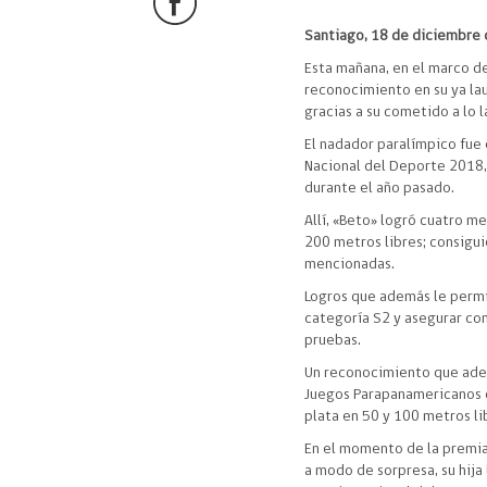
Santiago, 18 de diciembre 
Esta mañana, en el marco d
reconocimiento en su ya la
gracias a su cometido a lo 
El nadador paralímpico fue
Nacional del Deporte 2018,
durante el año pasado.
Allí, «Beto» logró cuatro m
200 metros libres; consigu
mencionadas.
Logros que además le perm
categoría S2 y asegurar con
pruebas.
Un reconocimiento que adem
Juegos Parapanamericanos d
plata en 50 y 100 metros li
En el momento de la premia
a modo de sorpresa, su hij