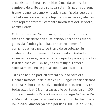
la camiseta del Team ParaChile. “Amanda se puso la
camiseta de Chile para no sacársela más. Es una persona
tremendamente comprometida y sacrificada, que deja
de lado sus problemas y la lejanía con su tierra y afectos
para representarnos”, comentó la Ministra del Deporte,
Cecilia Pérez.
Chiloé es su cuna. Siendo niña, probó varios deportes
antes de quedarse con el atletismo. Entre esos, fútbol,
gimnasia rítmica y handball. En Castro comenzó
corriendo en una pista de tierra de su colegio. Su
profesora de atletismo del liceo donde estudió, la
incentivó a averiguar acerca del deporte paralímpico. Las
instalaciones del CAR hoy son su refugio. Entrena
habitualmente en las pistas del Estadio Nacional.
Este año ha sido particularmente bueno para ella.
Alcanzó la medalla de plata en los Juegos Panamericanos
de Lima. Y ahora, en Dubai, compitió en tres pruebas. En
todas ellas, batió las marcas que le pertenecían en 100,
200 y 400 metros. Esta última es su categoría fuerte. En
el Mundial fue quinta, y quedó a muy poco de clasificar a
Tokio 2020. Amanda ya pasó por unos JJOO. En Río 2016,