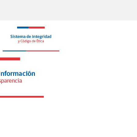
 profesionalización del fútbol
menino y queda listo para convertirse
ley