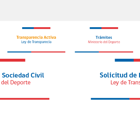
Ministra Benado acuerdan conformar
de
mesa de trabajo para avanzar en la
fe
s
profesionalización de los deportistas de
en 
alto rendimiento