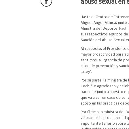
abuso sexual en 
Hasta el Centro de Entrena
Miguel Ángel Mujica, junto a
Ministra del Deporte, Paulin
sus respectivos equipos de 
Sanción del Abuso Sexual e
Al respecto, el Presidente
mayor proactividad para ata
sentimos la urgencia de po
claro de prevención y sanci
la ley”.
Por su parte, la ministra de
Coch. “Le agradezco y celeb
para que junto a nuestro e
que va a ser en caso de ser
acoso en las prácticas depo
Por último la ministra del 
valoramos la proactividad 
importante tenerlo sobre l