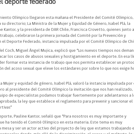
el deporte federado
miento Olímpico llegaron esta mañana el Presidente del Comité Olímpico,
 su directorio; La Ministra de la Mujer y Equidad de Género, Isabel Plá, la
e Kantor, y la presidenta de DAR Chile, Francisca Crovetto, quienes junto 
trabajo, celebraron la primera jornada del Comité por la Prevención y
n el Deporte Federado, instancia impulsada por el Comité Olímpico de Chi
 del Coch, Miguel Ángel Mujica, explicó que “Los nuevos tiempos nos dema
car los casos de abusos sexuales y hostigamiento en el deporte. En esa lí
der formar esta instancia de trabajo que nos permita establecer un proto
ón del acoso sexual que eleve los estándares por sobre lo que nos exige h
 la Mujer y equidad de género, Isabel Plá, valoró la instancia impulsada por 
ro al presidente del Comité Olímpico la invitación que nos han realizado,
quipo de especialistas podamos trabajar fuertemente por adelantarnos a l
 aprobada, la ley que establece el reglamento para prevenir y sancionar el
rtivas”
Deporte, Pauline Kantor, señaló que “Para nosotros es muy importante y
que ha tenido el Comité Olímpico en esta materia. Este tema es muy
a mesa y ser un actor activo del proyecto de ley que estamos trabajando 