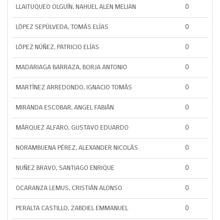
LLAITUQUEO OLGUÍN, NAHUEL ALEN MELIAN
0
LÓPEZ SEPÚLVEDA, TOMÁS ELÍAS
0
LÓPEZ NÚÑEZ, PATRICIO ELÍAS
0
MADARIAGA BARRAZA, BORJA ANTONIO
0
MARTÍNEZ ARREDONDO, IGNACIO TOMÁS
0
MIRANDA ESCOBAR, ANGEL FABIÁN
0
MÁRQUEZ ALFARO, GUSTAVO EDUARDO
0
NORAMBUENA PÉREZ, ALEXANDER NICOLÁS
0
NUÑEZ BRAVO, SANTIAGO ENRIQUE
0
OCARANZA LEMUS, CRISTIÁN ALONSO
0
PERALTA CASTILLO, ZABDIEL EMMANUEL
0