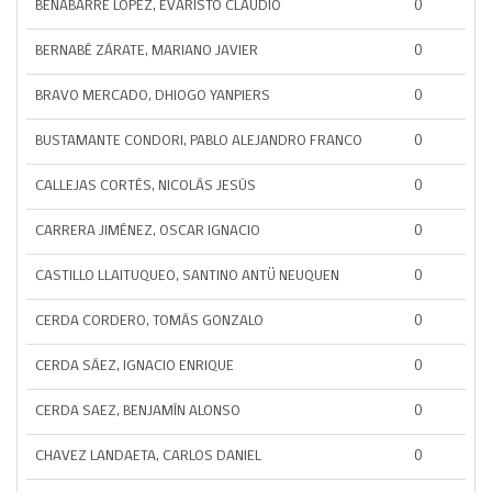
BENABARRE LÓPEZ, EVARISTO CLAUDIO
0
BERNABÉ ZÁRATE, MARIANO JAVIER
0
BRAVO MERCADO, DHIOGO YANPIERS
0
BUSTAMANTE CONDORI, PABLO ALEJANDRO FRANCO
0
CALLEJAS CORTÉS, NICOLÁS JESÚS
0
CARRERA JIMÉNEZ, OSCAR IGNACIO
0
CASTILLO LLAITUQUEO, SANTINO ANTÜ NEUQUEN
0
CERDA CORDERO, TOMÁS GONZALO
0
CERDA SÁEZ, IGNACIO ENRIQUE
0
CERDA SAEZ, BENJAMÍN ALONSO
0
CHAVEZ LANDAETA, CARLOS DANIEL
0