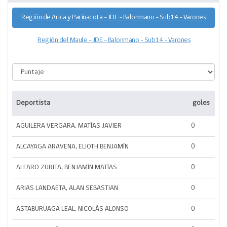
Región de Arica y Parinacota - JDE - Balonmano - Sub14 - Varones
Región del Maule - JDE - Balonmano - Sub14 - Varones
Deportista
goles
AGUILERA VERGARA, MATÍAS JAVIER
0
ALCAYAGA ARAVENA, ELIOTH BENJAMÍN
0
ALFARO ZURITA, BENJAMÍN MATÍAS
0
ARIAS LANDAETA, ALAN SEBASTIAN
0
ASTABURUAGA LEAL, NICOLÁS ALONSO
0